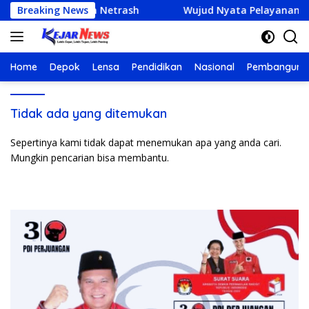
Langsung
PER Kembangkan Netrash
Breaking News
Wujud Nyata Pelayanan Publik
ke
konten
Home
Depok
Lensa
Pendidikan
Nasional
Pembanguna
Tidak ada yang ditemukan
Sepertinya kami tidak dapat menemukan apa yang anda cari.
Mungkin pencarian bisa membantu.