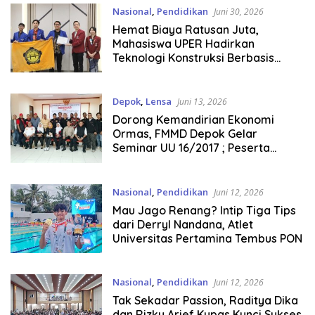
Nasional
,
Pendidikan
Juni 30, 2026
Hemat Biaya Ratusan Juta,
Mahasiswa UPER Hadirkan
Teknologi Konstruksi Berbasis
Augmented Reality
Depok
,
Lensa
Juni 13, 2026
Dorong Kemandirian Ekonomi
Ormas, FMMD Depok Gelar
Seminar UU 16/2017 ; Peserta
Desak Solusi Anggaran Pembinaan
Nasional
,
Pendidikan
Juni 12, 2026
Mau Jago Renang? Intip Tiga Tips
dari Derryl Nandana, Atlet
Universitas Pertamina Tembus PON
Nasional
,
Pendidikan
Juni 12, 2026
Tak Sekadar Passion, Raditya Dika
dan Rizky Arief Kupas Kunci Sukses