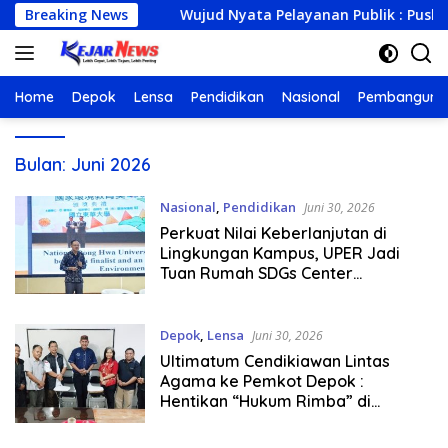
Langsung
n Netrash
Breaking News
Wujud Nyata Pelayanan Publik : Puskesmas L
ke
konten
Home
Depok
Lensa
Pendidikan
Nasional
Pembanguna
Bulan:
Juni 2026
Nasional
,
Pendidikan
Juni 30, 2026
Perkuat Nilai Keberlanjutan di
Lingkungan Kampus, UPER Jadi
Tuan Rumah SDGs Center
Conference 2026
Depok
,
Lensa
Juni 30, 2026
Ultimatum Cendikiawan Lintas
Agama ke Pemkot Depok :
Hentikan “Hukum Rimba” di
Cipayung atau Integritas Pemimpin
Dipertanyakan