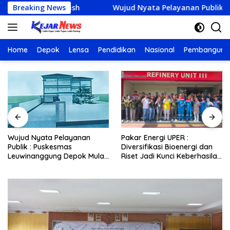
Langsung
n Netrash
Breaking News
Wujud Nyata Pelayanan Publik : Puskesmas 
ke
konten
Home
Depok
Lensa
Pendidikan
Nasional
Pembanguna
Wujud Nyata Pelayanan
Pakar Energi UPER :
Publik : Puskesmas
Diversifikasi Bioenergi dan
Leuwinanggung Depok Mulai
Riset Jadi Kunci Keberhasilan
Bangun Fondasi, Target
B50
Beroperasi Akhir 2026