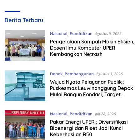
Beroperasi Akhir 2026
kejarnews
Berita Terbaru
Nasional
,
Pendidikan
Agustus 6, 2026
Pengelolaan Sampah Makin Efisien,
Dosen Ilmu Komputer UPER
Kembangkan Netrash
Depok
,
Pembangunan
Agustus 3, 2026
Wujud Nyata Pelayanan Publik :
Puskesmas Leuwinanggung Depok
Mulai Bangun Fondasi, Target
Beroperasi Akhir 2026
Nasional
,
Pendidikan
Juli 28, 2026
Pakar Energi UPER : Diversifikasi
Bioenergi dan Riset Jadi Kunci
Keberhasilan B50