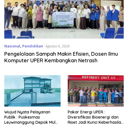
Nasional
,
Pendidikan
Agustus 6, 2026
Pengelolaan Sampah Makin Efisien, Dosen Ilmu
Komputer UPER Kembangkan Netrash
Wujud Nyata Pelayanan
Pakar Energi UPER :
Publik : Puskesmas
Diversifikasi Bioenergi dan
Leuwinanggung Depok Mulai
Riset Jadi Kunci Keberhasilan
Bangun Fondasi, Target
B50