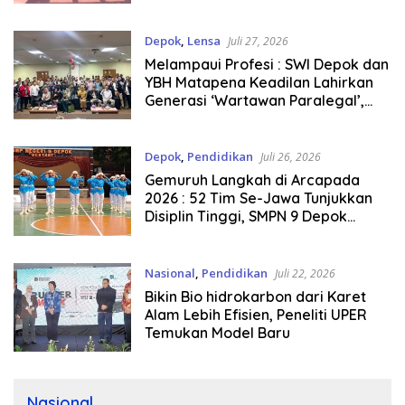
Depok
,
Lensa
Juli 27, 2026
Melampaui Profesi : SWI Depok dan
YBH Matapena Keadilan Lahirkan
Generasi ‘Wartawan Paralegal’,
Jembatan Baru Akses Keadilan
Rakyat
Depok
,
Pendidikan
Juli 26, 2026
Gemuruh Langkah di Arcapada
2026 : 52 Tim Se-Jawa Tunjukkan
Disiplin Tinggi, SMPN 9 Depok
Kukuhkan Diri sebagai Tuan Rumah
LKBB Terunik
Nasional
,
Pendidikan
Juli 22, 2026
Bikin Bio hidrokarbon dari Karet
Alam Lebih Efisien, Peneliti UPER
Temukan Model Baru
Nasional