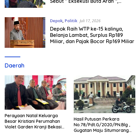
Sebut ” Eksekusi Buta Arah “,
Khawatir Objek Salah Sasaran
Depok
,
Politik
Juli 17, 2026
Depok Raih WTP ke-15 kalinya,
Belanja Lambat, Surplus Rp189
Miliar, dan Pajak Bocor Rp169 Miliar
Daerah
Perayaan Natal Keluarga
Hasil Putusan Perkara
Besar Kristiani Perumahan
No.78/Pdt.G/2020/PN.Blg ,
Violet Garden Kranji Bekasi
Gugatan Maju Situmorang
Berjalan Hikmat.
dkk Sah Ditolak Majelis