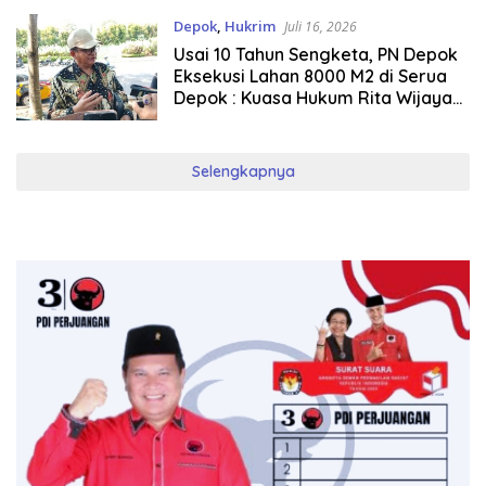
Hakim Arief Wibowo SH.MH
Depok
,
Hukrim
Juli 16, 2026
Usai 10 Tahun Sengketa, PN Depok
Eksekusi Lahan 8000 M2 di Serua
Depok : Kuasa Hukum Rita Wijaya
Pasang 30 Patok, Peringatkan
“Oknum” Ida Farida
Selengkapnya