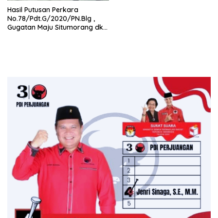
Hasil Putusan Perkara
No.78/Pdt.G/2020/PN.Blg ,
Gugatan Maju Situmorang dkk
Sah Ditolak Majelis Hakim Arief
Wibowo SH.MH