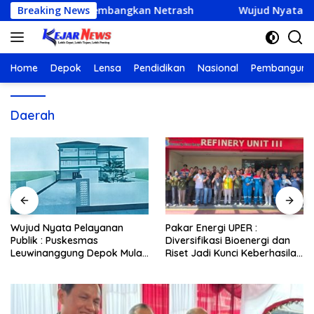
Langsung
puter UPER Kembangkan Netrash
Breaking News
Wujud Nyata Pelayanan
ke
konten
Home
Depok
Lensa
Pendidikan
Nasional
Pembanguna
Daerah
Wujud Nyata Pelayanan
Pakar Energi UPER :
Publik : Puskesmas
Diversifikasi Bioenergi dan
Leuwinanggung Depok Mulai
Riset Jadi Kunci Keberhasilan
Bangun Fondasi, Target
B50
Beroperasi Akhir 2026