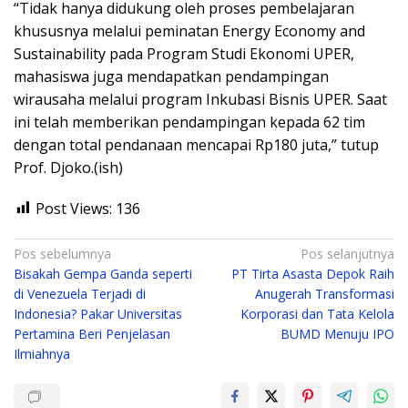
“Tidak hanya didukung oleh proses pembelajaran
khususnya melalui peminatan Energy Economy and
Sustainability pada Program Studi Ekonomi UPER,
mahasiswa juga mendapatkan pendampingan
wirausaha melalui program Inkubasi Bisnis UPER. Saat
ini telah memberikan pendampingan kepada 62 tim
dengan total pendanaan mencapai Rp180 juta,” tutup
Prof. Djoko.(ish)
Post Views:
136
Navigasi
Pos sebelumnya
Pos selanjutnya
Bisakah Gempa Ganda seperti
PT Tirta Asasta Depok Raih
pos
di Venezuela Terjadi di
Anugerah Transformasi
Indonesia? Pakar Universitas
Korporasi dan Tata Kelola
Pertamina Beri Penjelasan
BUMD Menuju IPO
Ilmiahnya