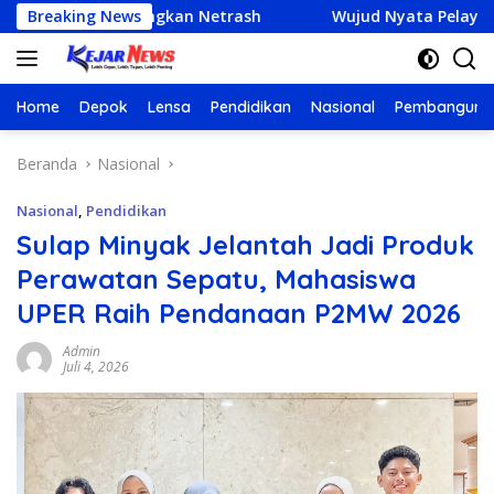
Langsung
Kembangkan Netrash
Breaking News
Wujud Nyata Pelayanan Publik : P
ke
konten
Home
Depok
Lensa
Pendidikan
Nasional
Pembanguna
Beranda
Nasional
Nasional
,
Pendidikan
Sulap Minyak Jelantah Jadi Produk
Perawatan Sepatu, Mahasiswa
UPER Raih Pendanaan P2MW 2026
Admin
Juli 4, 2026