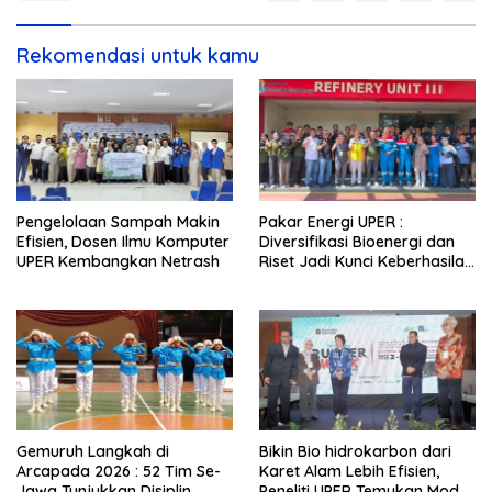
Rekomendasi untuk kamu
Pengelolaan Sampah Makin
Pakar Energi UPER :
Efisien, Dosen Ilmu Komputer
Diversifikasi Bioenergi dan
UPER Kembangkan Netrash
Riset Jadi Kunci Keberhasilan
B50
Gemuruh Langkah di
Bikin Bio hidrokarbon dari
Arcapada 2026 : 52 Tim Se-
Karet Alam Lebih Efisien,
Jawa Tunjukkan Disiplin
Peneliti UPER Temukan Model