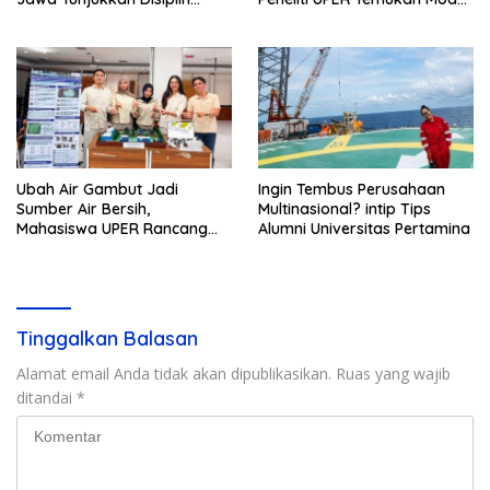
Tinggi, SMPN 9 Depok
Baru
Kukuhkan Diri sebagai Tuan
Rumah LKBB Terunik
Ubah Air Gambut Jadi
Ingin Tembus Perusahaan
Sumber Air Bersih,
Multinasional? intip Tips
Mahasiswa UPER Rancang
Alumni Universitas Pertamina
Instalasi Air Bersih Skala
Komunal
Tinggalkan Balasan
Alamat email Anda tidak akan dipublikasikan.
Ruas yang wajib
ditandai
*