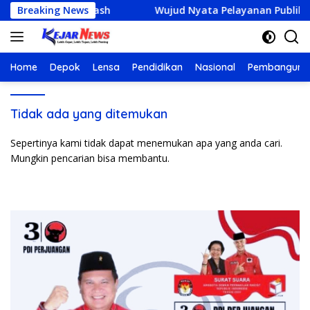
Langsung
mbangkan Netrash
Breaking News
Wujud Nyata Pelayanan Publik : Pus
ke
konten
Home
Depok
Lensa
Pendidikan
Nasional
Pembanguna
Tidak ada yang ditemukan
Sepertinya kami tidak dapat menemukan apa yang anda cari.
Mungkin pencarian bisa membantu.