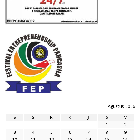
Agustus 2026
S
S
R
K
J
S
M
1
2
3
4
5
6
7
8
9
10
11
12
13
14
15
16