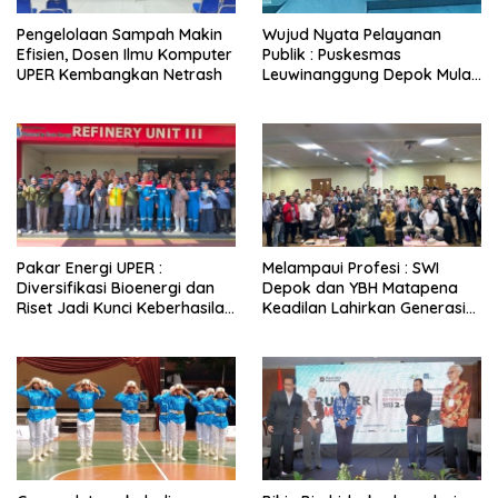
Pengelolaan Sampah Makin
Wujud Nyata Pelayanan
Efisien, Dosen Ilmu Komputer
Publik : Puskesmas
UPER Kembangkan Netrash
Leuwinanggung Depok Mulai
Bangun Fondasi, Target
Beroperasi Akhir 2026
Pakar Energi UPER :
Melampaui Profesi : SWI
Diversifikasi Bioenergi dan
Depok dan YBH Matapena
Riset Jadi Kunci Keberhasilan
Keadilan Lahirkan Generasi
B50
‘Wartawan Paralegal’,
Jembatan Baru Akses
Keadilan Rakyat