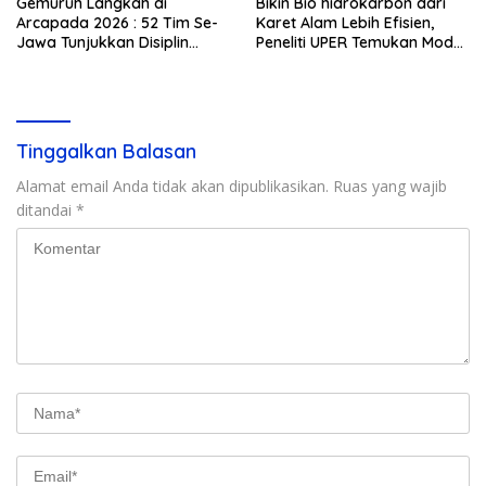
Gemuruh Langkah di
Bikin Bio hidrokarbon dari
Arcapada 2026 : 52 Tim Se-
Karet Alam Lebih Efisien,
Jawa Tunjukkan Disiplin
Peneliti UPER Temukan Model
Tinggi, SMPN 9 Depok
Baru
Kukuhkan Diri sebagai Tuan
Rumah LKBB Terunik
Tinggalkan Balasan
Alamat email Anda tidak akan dipublikasikan.
Ruas yang wajib
ditandai
*