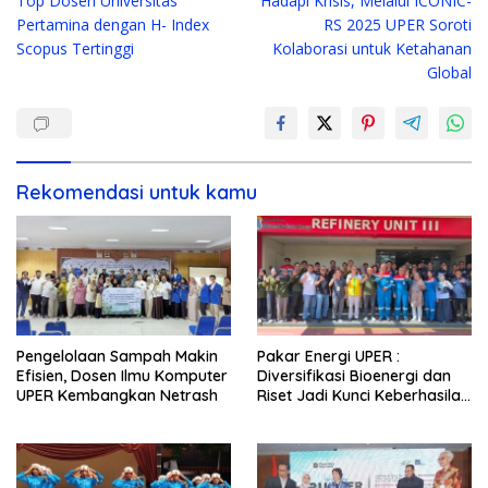
Top Dosen Universitas
Hadapi Krisis, Melalui ICONIC-
pos
Pertamina dengan H- Index
RS 2025 UPER Soroti
Scopus Tertinggi
Kolaborasi untuk Ketahanan
Global
Rekomendasi untuk kamu
Pengelolaan Sampah Makin
Pakar Energi UPER :
Efisien, Dosen Ilmu Komputer
Diversifikasi Bioenergi dan
UPER Kembangkan Netrash
Riset Jadi Kunci Keberhasilan
B50