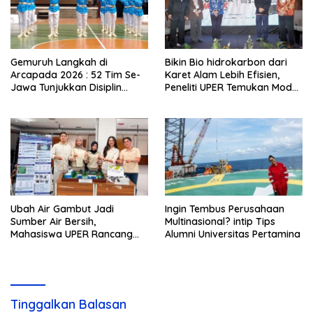
Gemuruh Langkah di
Bikin Bio hidrokarbon dari
Arcapada 2026 : 52 Tim Se-
Karet Alam Lebih Efisien,
Jawa Tunjukkan Disiplin
Peneliti UPER Temukan Model
Tinggi, SMPN 9 Depok
Baru
Kukuhkan Diri sebagai Tuan
Rumah LKBB Terunik
Ubah Air Gambut Jadi
Ingin Tembus Perusahaan
Sumber Air Bersih,
Multinasional? intip Tips
Mahasiswa UPER Rancang
Alumni Universitas Pertamina
Instalasi Air Bersih Skala
Komunal
Tinggalkan Balasan