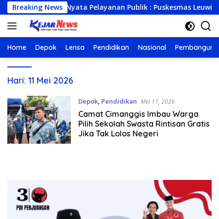
Langsung
Breaking News
Wujud Nyata Pelayanan Publik : Puskesmas Leuwinanggu
ke
konten
Home
Depok
Lensa
Pendidikan
Nasional
Pembanguna
Hari:
11 Mei 2026
Depok
,
Pendidikan
Mei 11, 2026
Camat Cimanggis Imbau Warga
Pilih Sekolah Swasta Rintisan Gratis
Jika Tak Lolos Negeri