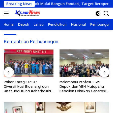
Langsung
nanggung Depok Mulai Bangun Fondasi, Target Beroperasi Akhi
Breaking News
ke
konten
Home
Depok
Lensa
Pendidikan
Nasional
Pembanguna
Kementrian Perhubungan
Pakar Energi UPER :
Melampaui Profesi : SWI
Diversifikasi Bioenergi dan
Depok dan YBH Matapena
Riset Jadi Kunci Keberhasilan
Keadilan Lahirkan Generasi
B50
‘Wartawan Paralegal’,
Jembatan Baru Akses
Keadilan Rakyat