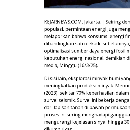
KEJARNEWS.COM, Jakarta. | Seiring d
populasi, permintaan energi juga men
melaporkan bahwa konsumsi energi fin
dibandingkan satu dekade sebelumnya, m
optimalisasi sumber daya energi fosi
kebutuhan energi nasional, demikian 
media, Minggu (16/3/25).
Di sisi lain, eksplorasi minyak bumi ya
meningkatkan produksi minyak. Menurut
(2023), sekitar 70% keberhasilan dal
survei seismik. Survei ini bekerja d
dari lapisan tanah di bawah permukaa
proses ini sering menghadapi ganggua
mengurangi kejelasan sinyal hingga 3
dikumpulkan.