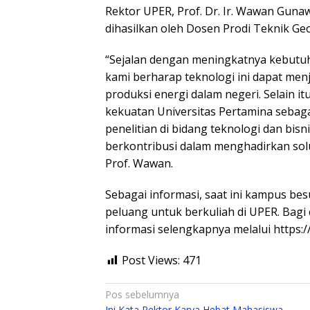
Rektor UPER, Prof. Dr. Ir. Wawan Gunaw
dihasilkan oleh Dosen Prodi Teknik Geo
“Sejalan dengan meningkatnya kebutuh
kami berharap teknologi ini dapat menj
produksi energi dalam negeri. Selain 
kekuatan Universitas Pertamina sebaga
penelitian di bidang teknologi dan bisn
berkontribusi dalam menghadirkan solus
Prof. Wawan.
Sebagai informasi, saat ini kampus b
peluang untuk berkuliah di UPER. Bagi
informasi selengkapnya melalui https://
Post Views:
471
Navigasi
Pos sebelumnya
Ini Kata Rektor Karya Hebat Mahasiswa