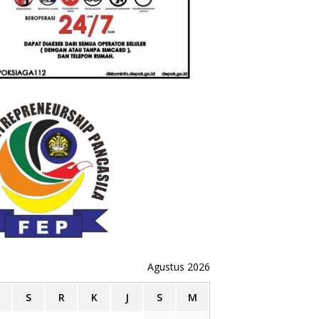
Agustus 2026
S
R
K
J
S
M