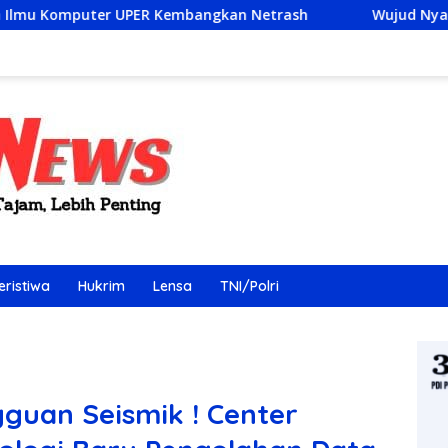
angkan Netrash
Wujud Nyata Pelayanan Publik : Puske
eristiwa
Hukrim
Lensa
TNI/Polri
guan Seismik ! Center