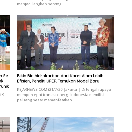
menjadi langkah penting…
m Se-
Bikin Bio hidrokarbon dari Karet Alam Lebih
ok
Efisien, Peneliti UPER Temukan Model Baru
runik
KEJARNEWS.COM (21/7/26) Jakarta | Di tengah upaya
i 9
mempercepat transisi energi, Indonesia memiliki
peluang besar memanfaatkan…