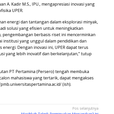
an A. Kadir M.S., IPU., mengapresiasi inovasi yang
fisika UPER.
an energi dan tantangan dalam eksplorasi minyak,
adi solusi yang efisien untuk meningkatkan
itu, pengembangan berbasis riset ini mencerminkan
i institusi yang unggul dalam pendidikan dan
is energi. Dengan inovasi ini, UPER dapat terus
i yang lebih inovatif dan berkelanjutan,” tutup
esutan PT Pertamina (Persero) tengah membuka
 calon mahasiswa yang tertarik, dapat mengakses
pmb.universitaspertamina.ac.id/ (ish).
Pos selanjutnya
Masihkah Teknik Perminyakan Menjanjikan? Ini