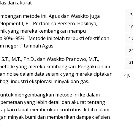
las dan akurat.
3
mbangan metode ini, Agus dan Waskito juga
opment I, PT Pertamina Persero. Hasilnya,
1
eismik yang mereka kembangkan mampu
 90%–95%. “Metode ini telah terbukti efektif dan
1
am negeri,” tambah Agus.
2
 S.T., M.T., Ph.D., dan Waskito Pranowo, M.T.,
3
 metode yang mereka kembangkan. Pengakuan ini
n noise dalam data seismik yang mereka ciptakan
« Jul
 bagi industri eksplorasi minyak dan gas.
i untuk mengembangkan metode ini ke dalam
pemetaan yang lebih detail dan akurat tentang
arapkan dapat memberikan kontribusi lebih dalam
gan minyak bumi dan memberikan dampak efisien
.