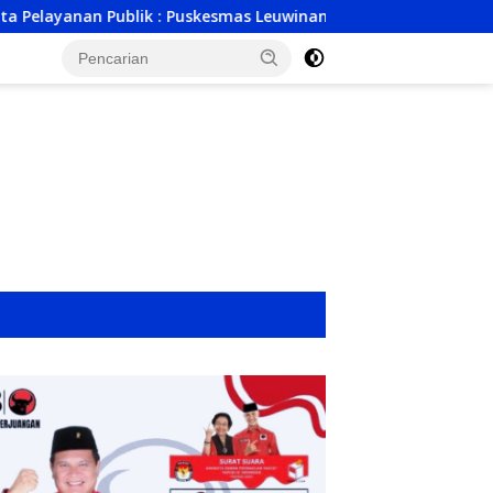
smas Leuwinanggung Depok Mulai Bangun Fondasi, Target Berop