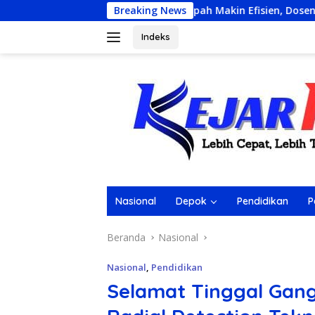
Langsung
lolaan Sampah Makin Efisien, Dosen Ilmu Komputer UPER Kemb
Breaking News
ke
konten
Indeks
Nasional
Depok
Pendidikan
P
Beranda
Nasional
Nasional
,
Pendidikan
Selamat Tinggal Gang