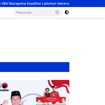
an Generasi ‘Wartawan Paralegal’, Jembatan Baru Akses Keadil