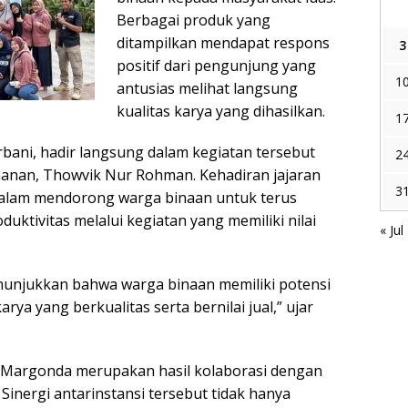
Berbagai produk yang
ditampilkan mendapat respons
3
positif dari pengunjung yang
1
antusias melihat langsung
kualitas karya yang dihasilkan.
1
bani, hadir langsung dalam kegiatan tersebut
2
hanan, Thowvik Nur Rohman. Kehadiran jajaran
3
lam mendorong warga binaan untuk terus
tivitas melalui kegiatan yang memiliki nilai
« Jul
enunjukkan bahwa warga binaan memiliki potensi
a yang berkualitas serta bernilai jual,” ujar
 Margonda merupakan hasil kolaborasi dengan
 Sinergi antarinstansi tersebut tidak hanya