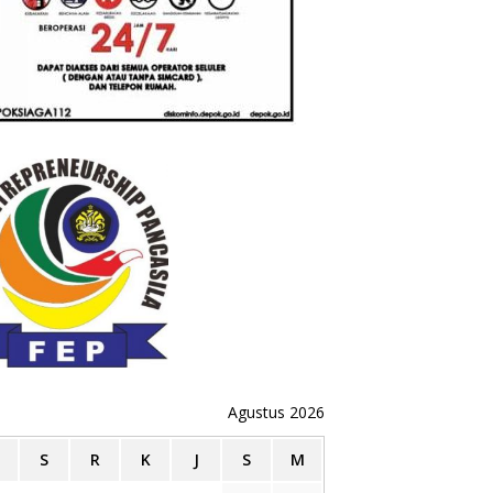
Agustus 2026
S
R
K
J
S
M