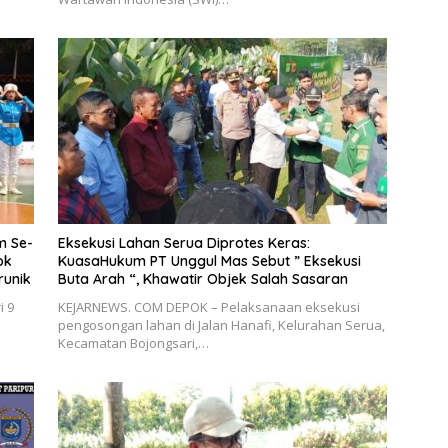
m Se-
Eksekusi Lahan Serua Diprotes Keras:
ok
KuasaHukum PT Unggul Mas Sebut ” Eksekusi
runik
Buta Arah “, Khawatir Objek Salah Sasaran
i 9
KEJARNEWS. COM DEPOK – Pelaksanaan eksekusi
pengosongan lahan di Jalan Hanafi, Kelurahan Serua,
Kecamatan Bojongsari,…