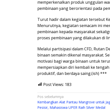
memperkenalkan produk unggulan warg
pembinaan yang berorientasi pada pemb
Turut hadir dalam kegiatan tersebut Ke
Menurutnya, kegiatan semacam ini men
pembinaan kepada masyarakat sekali
proses pembinaan yang dilakukan di l
Melalui partisipasi dalam CFD, Rutan 
binaan semakin dikenal masyarakat. Se
motivasi bagi warga binaan untuk teru
mempersiapkan diri kembali ke tengah 
produktif, dan berdaya saing.(ish) ***
Post Views:
183
Navigasi
Pos sebelumnya
Kembangkan Alat Pantau Mangrove untuk Ja
pos
Pesisir, Mahasiswa UPER Raih Silver Medal