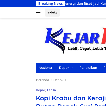
Langsung
ikasi Bioenergi dan Riset Jadi Kunci Keberhasilan B50
Breaking News
Me
ke
konten
Indeks
Nasional
Depok
Pendidikan
P
Beranda
Depok
Depok
,
Lensa
Kopi Krabu dan Kera