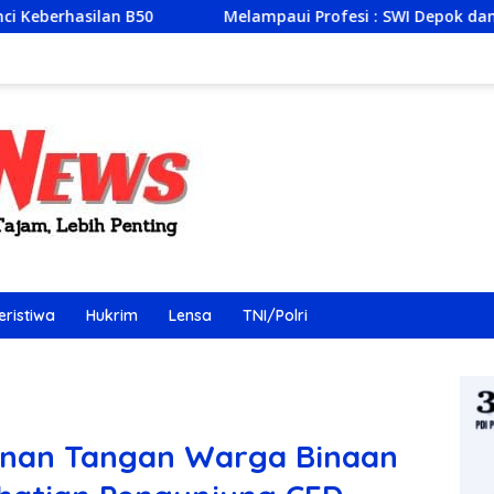
lampaui Profesi : SWI Depok dan YBH Matapena Keadilan Lahirk
eristiwa
Hukrim
Lensa
TNI/Polri
jinan Tangan Warga Binaan