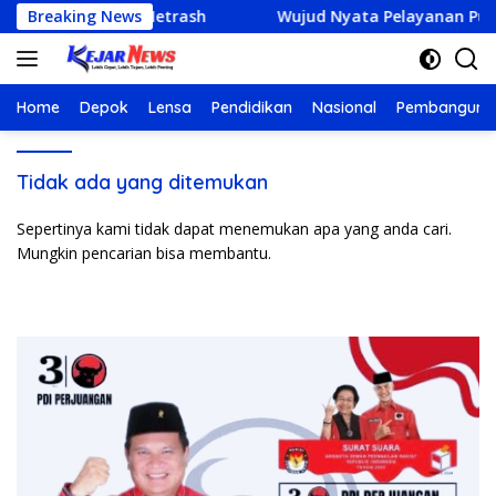
Langsung
R Kembangkan Netrash
Breaking News
Wujud Nyata Pelayanan Publik :
ke
konten
Home
Depok
Lensa
Pendidikan
Nasional
Pembanguna
Tidak ada yang ditemukan
Sepertinya kami tidak dapat menemukan apa yang anda cari.
Mungkin pencarian bisa membantu.